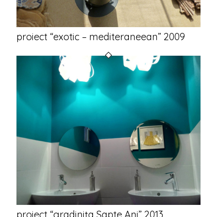
proiect “exotic – mediteraneean” 2009
proiect “gradinița Sapte Ani” 2013