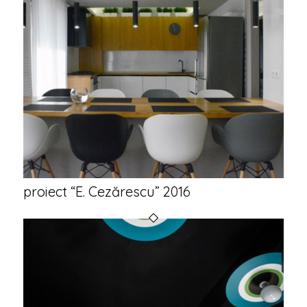
proiect “E. Cezărescu” 2016