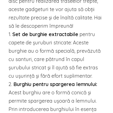
disc pentru realizarea traseelor trepte,
aceste gadgeturi te vor ajuta să obții
rezultate precise și de înaltă calitate. Hai
să le descoperim împreună!
1.
Set de burghie extractabile
pentru
capete de șuruburi stricate: Aceste
burghie au o formă specială, prevăzută
cu santuri, care pătrund în capul
șurubului stricat și îl ajută să fie extras
cu ușurință și fără efort suplimentar.
2.
Burghiu pentru spargerea lemnului:
Acest burghiu are o formă conică și
permite spargerea ușoară a lemnului.
Prin introducerea burghiului în esența